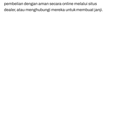
pembelian dengan aman secara online melalui situs
dealer, atau menghubungi mereka untuk membuat janji.
Ada pertanyaan? Klik "Saya butuh bantuan" atau hubungi
kami melalui asisten virtual, email, atau telepon. Para ahli
kami siap memberikan saran terbaik tentang ban untuk
Anda.
Pernyataan hukum
Peringkat beban dan/atau kecepatan yang ditampilkan mungkin
sedikit berbeda dari ukuran asli yang tercantum pada label
kendaraan. Sebagai tenaga profesional yang berkualifikasi, dealer