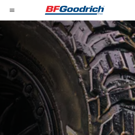
Go to page content
Go to page navigation