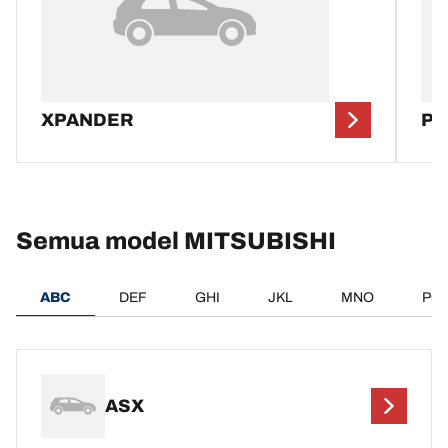
XPANDER
PA
Semua model MITSUBISHI
ABC
DEF
GHI
JKL
MNO
PQ
ASX