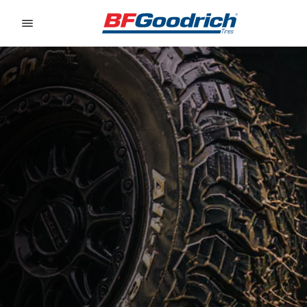
Go to page content
Go to page navigation