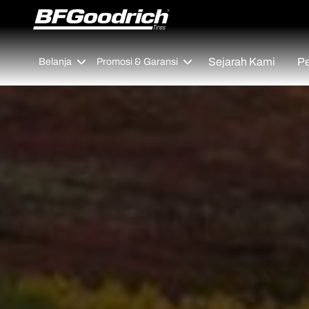
Go to page content
Go to page navigation
Sejarah Kami
Pe
Belanja
Promosi & Garansi