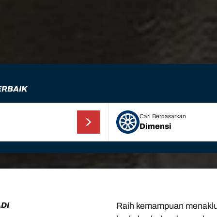
ERBAIK
Cari Berdasarkan
Dimensi
ADI
Raih kemampuan menaklu