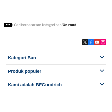
/
Cari berdasarkan kategori ban
On road
Kategori Ban
Produk populer
Kami adalah BFGoodrich
Mencari
Kami adalah BFGoodrich
ban