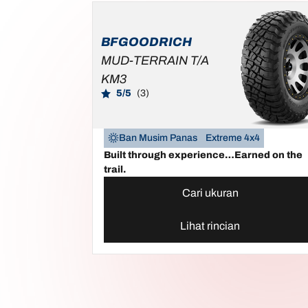
BFGOODRICH
MUD-TERRAIN T/A
KM3
5/5
(3)
Ban Musim Panas
Extreme 4x4
Built through experience…Earned on the
trail.
Cari ukuran
Lihat rincian