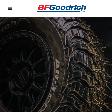
Go to page content
Go to page navigation