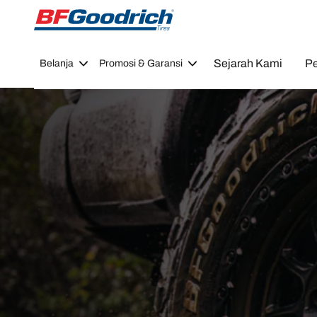
Go to page content
Go to page navigation
Sejarah Kami
Pe
Belanja
Promosi & Garansi