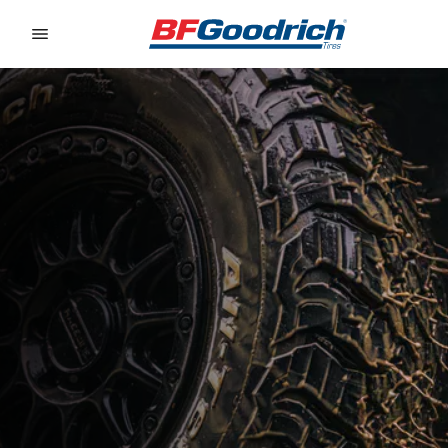
Go to page content
Go to page navigation