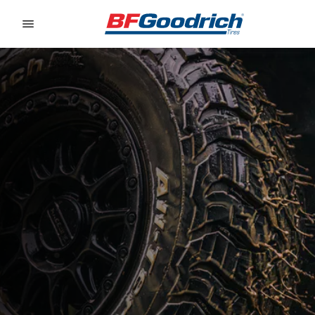
Go to page content
Go to page navigation