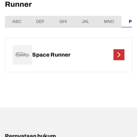
Runner
ABC
DEF
GHI
JKL
MNO
PQ
Space Runner
Pernyataan hukum