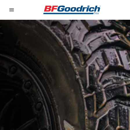
Go to page content
Go to page navigation