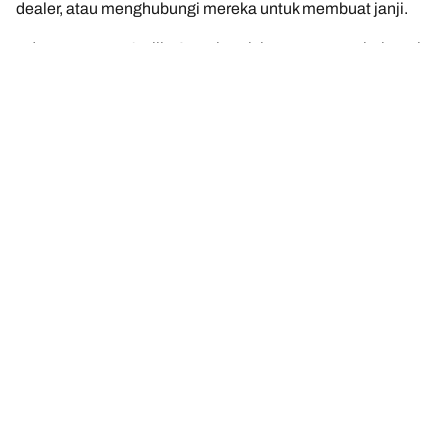
dealer, atau menghubungi mereka untuk membuat janji.
Ada pertanyaan? Klik "Saya butuh bantuan" atau hubungi
kami melalui asisten virtual, email, atau telepon. Para ahli
kami siap memberikan saran terbaik tentang ban untuk
Anda.
Pernyataan hukum
Peringkat beban dan/atau kecepatan yang ditampilkan mungkin
sedikit berbeda dari ukuran asli yang tercantum pada label
kendaraan. Sebagai tenaga profesional yang berkualifikasi, dealer
ban Anda dapat memberikan saran terkait :