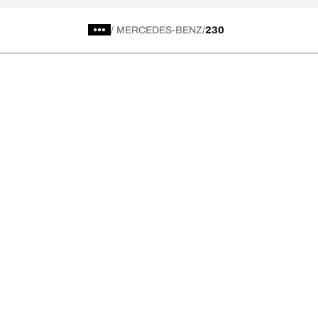
/
MERCEDES-BENZ
230
Kategori Ban
Produk pop
Telusuri Semua Ban
Ban All-Terra
Temukan Ban berdasarkan Musim, Kategori,
Ban All-Terra
atau Seri
Ban Mud-Terr
Off road
Ban Advantag
On road
Ban g-Force 
Telusuri berdasarkan produsen
Lihat semua ukuran
Ke