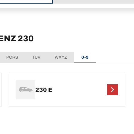
ENZ 230
PQRS
TUV
WXYZ
0-9
230 E