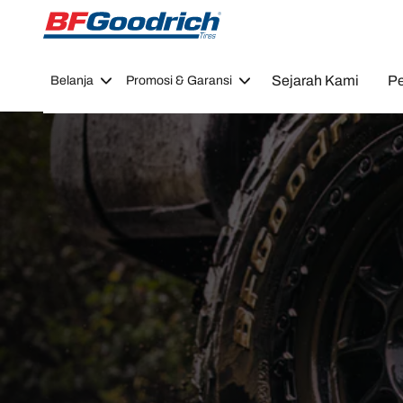
Go to page content
Go to page navigation
Sejarah Kami
Pe
Belanja
Promosi & Garansi