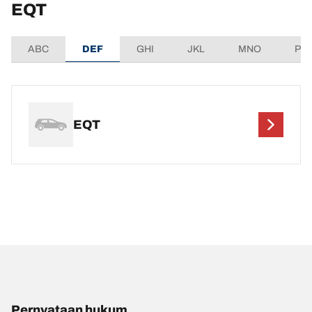
EQT
ABC
DEF
GHI
JKL
MNO
PQ
EQT
Pernyataan hukum