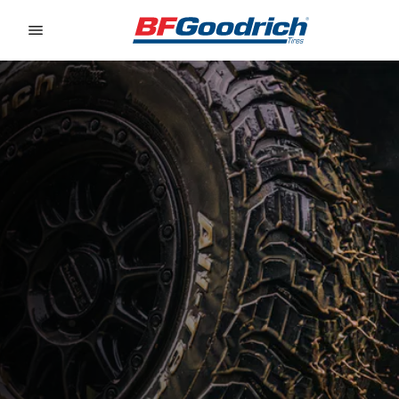
Go to page content
Go to page navigation