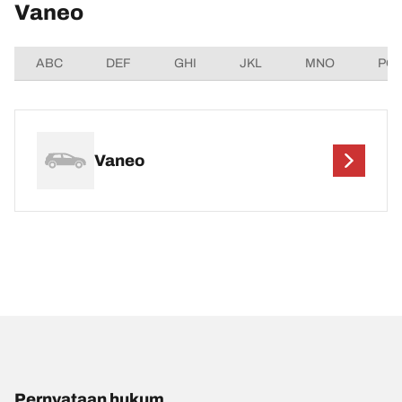
Vaneo
ABC
DEF
GHI
JKL
MNO
PQ
Vaneo
Pernyataan hukum