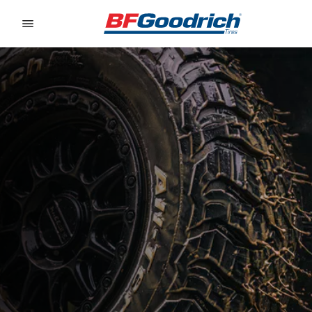
Go to page content
Go to page navigation