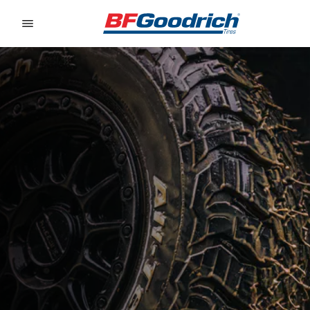
Go to page content
Go to page navigation