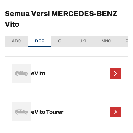
Semua Versi MERCEDES-BENZ
Vito
ABC
DEF
GHI
JKL
MNO
PQ
eVito
eVito Tourer