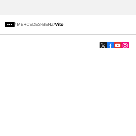
/
MERCEDES-BENZ
Vito
Kategori Ban
Produk populer
Kami adalah BFGoodrich
Kami adalah BFGoodrich