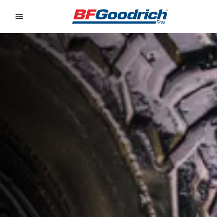
Go to page content
Go to page navigation