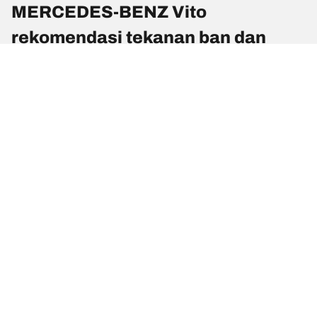
MERCEDES-BENZ Vito
rekomendasi tekanan ban dan
ukuran
Tekanan & ukuran ban
Ukuran Ban
Posisi
Tekanan
205/65 R 16
Depan
-
103/101H
205/65 R 16
Belakang
-
103/101H
225/60 R 16
Depan
-
101/99H