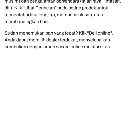
musim) dan pengalaman berkendara (jalan raya, lintasan,
dll.). Klik “Lihat Perincian” pada setiap produk untuk
mengetahui fitur lengkap, membaca ulasan, atau
membandingkan ban.
Sudah menemukan ban yang tepat? Klik "Beli online".
Anda dapat memilih dealer terdekat, menyelesaikan
pembelian dengan aman secara online melalui situs
dealer, atau menghubungi mereka untuk membuat janji.
Ada pertanyaan? Klik "Saya butuh bantuan" atau hubungi
kami melalui asisten virtual, email, atau telepon. Para ahli
kami siap memberikan saran terbaik tentang ban untuk
Anda.