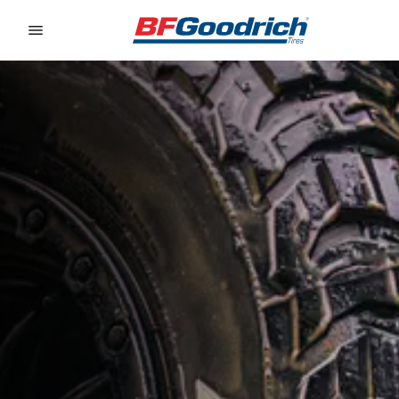
Go to page content
Go to page navigation