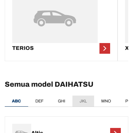
TERIOS
XE
Semua model DAIHATSU
ABC
DEF
GHI
JKL
MNO
PQ