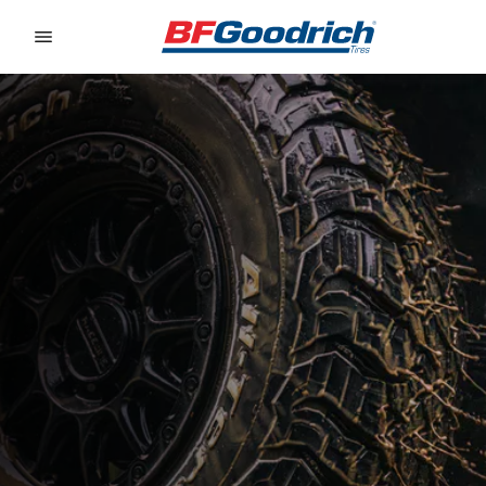
Go to page content
Go to page navigation