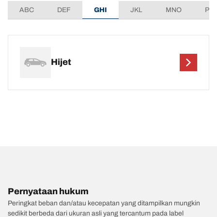
ABC
DEF
GHI
JKL
MNO
PQ
Hijet
Pernyataan hukum
Peringkat beban dan/atau kecepatan yang ditampilkan mungkin
sedikit berbeda dari ukuran asli yang tercantum pada label