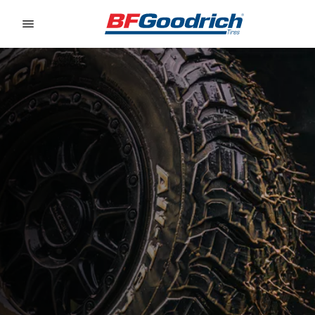
Go to page content
Go to page navigation