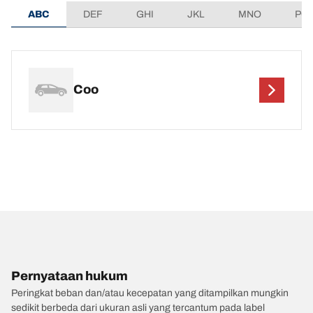
ABC
DEF
GHI
JKL
MNO
PQ
Coo
Pernyataan hukum
Peringkat beban dan/atau kecepatan yang ditampilkan mungkin
sedikit berbeda dari ukuran asli yang tercantum pada label