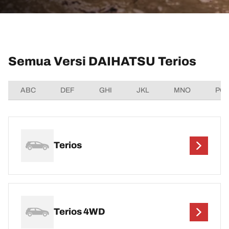
Semua Versi DAIHATSU Terios
ABC
DEF
GHI
JKL
MNO
PQ
Terios
Terios 4WD