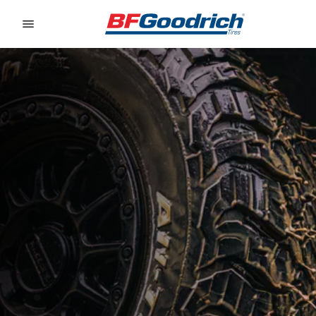
Go to page content
Go to page navigation