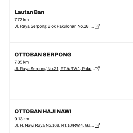
Lautan Ban
7.72 km
Jl. Raya Serpong Blok Pakulonan No.18, Pakulonan, Kec. Serpong Utara, Kota Tangerang Selatan, Banten 15325, Indonesia, Banten, Tangerang Selatan - 15325
OTTOBAN SERPONG
7.85 km
Jl. Raya Serpong No.21, RT.4/RW.1, Pakulonan, Kec. Serpong Utara, Kota Tangerang Selatan, Banten 15325, Banten, Tangerang Selatan - 15325
OTTOBAN HAJI NAWI
9.13 km
Jl. H. Nawi Raya No.106, RT.10/RW.4, Gandaria Sel., Kec. Cilandak, Kota Jakarta Selatan, Daerah Khusus Ibukota Jakarta 12420, DKI Jakarta, Jakarta - 12420