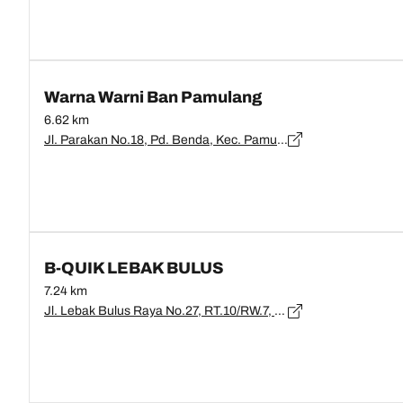
Warna Warni Ban Pamulang
6.62 km
Jl. Parakan No.18, Pd. Benda, Kec. Pamulang, Kota Tangerang Selatan, Banten 15419, Banten, Tangerang Selatan - 15419
B-QUIK LEBAK BULUS
7.24 km
Jl. Lebak Bulus Raya No.27, RT.10/RW.7, Pd. Pinang, Kec. Kby. Lama, Kota Jakarta Selatan, Jakarta 12440, DKI Jakarta, Jakarta - 12440