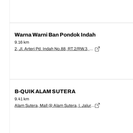
Warna Warni Ban Pondok Indah
9.16 km
2, Jl. Arteri Pd. Indah No.88, RT.2/RW.3, Kby. Lama Utara, Kec. Kby. Lama, Kota Jakarta Selatan, Daerah Khusus Ibukota Jakarta 12240, DKI Jakarta, Jakarta - 12240
B-QUIK ALAM SUTERA
9.41 km
Alam Sutera, Mall @ Alam Sutera, l. Jalur Sutera Barat Kav.16, Parkiran No.RT.002, RT.002/RW.003, East Panunggangan, Pinang, Tangerang, Banten 15143, Banten, Tangerang - 15143