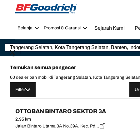
Go to page content
Go to page navigation
Sejarah Kami
Pe
Belanja
Promosi & Garansi
Temukan semua pengecer
60 dealer ban mobil di Tangerang Selatan, Kota Tangerang Selatan
Filter
Ur
OTTOBAN BINTARO SEKTOR 3A
2.95 km
Jalan Bintaro Utama 3A No.39A. Kec. Pd.Karya, Blok DD, Kec. Pd. Aren, Kota Tangerang Selatan, Banten 15225, Banten, Tangerang Selatan - 15225