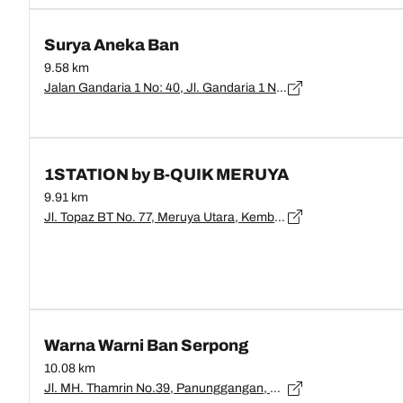
Surya Aneka Ban
9.58 km
Jalan Gandaria 1 No: 40, Jl. Gandaria 1 No.40, RT.1/RW.10, Kramat Pela, Kec. Kby. Baru, Kota Jakarta Selatan, Daerah Khusus Ibukota Jakarta 12140, DKI Jakarta, Jakarta - 12130
1STATION by B-QUIK MERUYA
9.91 km
Jl. Topaz BT No. 77, Meruya Utara, Kembangan, Parkiran Lotte Mart Meruya, RT.6/RW.11, Meruya Utara, Kembangan, RT.6/RW.11, North Meruya, Kembangan, West Jakarta City, Jakarta 11620, DKI Jakarta, Jakarta - 11620
Warna Warni Ban Serpong
10.08 km
Jl. MH. Thamrin No.39, Panunggangan, Kec. Pinang, Kota Tangerang, Banten 15143, Banten, Tangerang Selatan - 15311