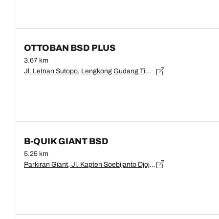
OTTOBAN BSD PLUS
3.67 km
Jl. Letnan Sutopo, Lengkong Gudang Tim., Kec. Serpong, Kota Tangerang Selatan, Banten 15310, Banten, Tangerang Selatan - 15310
B-QUIK GIANT BSD
5.25 km
Parkiran Giant, Jl. Kapten Soebijanto Djojohadikusumo, Lengkong Gudang, Kec. Serpong, Kota Tangerang Selatan, Banten 15321, Banten, Tangerang - 15321