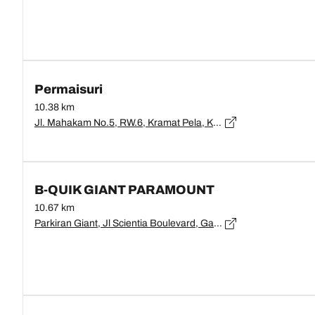
Permaisuri
10.38 km
Jl. Mahakam No.5, RW.6, Kramat Pela, Kec. Kby. Baru, Kota Jakarta Selatan, Daerah Khusus Ibukota Jakarta 12130, DKI Jakarta, Jakarta - 12130
B-QUIK GIANT PARAMOUNT
10.67 km
Parkiran Giant, Jl Scientia Boulevard, Gading Serpong, Curug Sangereng, Kelapa Dua, Curug Sangereng, Kec. Klp. Dua, Kabupaten Tangerang, Banten 15810, Banten, Tangerang - 15810