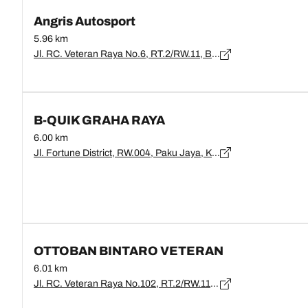
Angris Autosport
5.96 km
Jl. RC. Veteran Raya No.6, RT.2/RW.11, Bintaro, Kec. Pesanggrahan, Kota Jakarta Selatan, Daerah Khusus Ibukota Jakarta 12230, DKI Jakarta, Jakarta - 12330
B-QUIK GRAHA RAYA
6.00 km
Jl. Fortune District, RW.004, Paku Jaya, Kec. Serpong Utara, Kota Tangerang Selatan, Banten 15220, Banten, Banten - 15220
OTTOBAN BINTARO VETERAN
6.01 km
Jl. RC. Veteran Raya No.102, RT.2/RW.11, Bintaro, Kec. Pesanggrahan, Kota Jakarta Selatan, Daerah Khusus Ibukota Jakarta 12330, DKI Jakarta, Jakarta - 12330