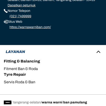
Dapatkan petunjuk
Nomor Telepon
(021) 7499999
Situs Web
https://warnawarniban.com/
LAYANAN
Fitting & Balancing
Fitment Ban & Roda
Tyre Repair
Servis Roda & Ban
/
tangerang-selatan
warna warni ban pamulang