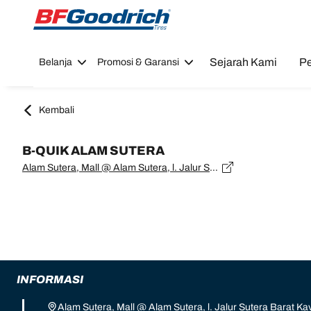
Go to page content
Go to page navigation
Sejarah Kami
Pe
Belanja
Promosi & Garansi
Kembali
B-QUIK ALAM SUTERA
Alam Sutera, Mall @ Alam Sutera, l. Jalur Sutera Barat Kav.16, Parkiran No.RT.002, RT.002/RW.003, East Panunggangan, Pinang, Tangerang, Banten 15143, Banten, Tangerang - 15143
INFORMASI
Alam Sutera, Mall @ Alam Sutera, l. Jalur Sutera Barat Kav