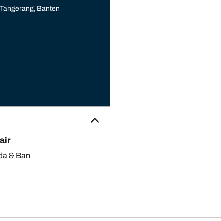
 Tangerang, Banten
air
da & Ban