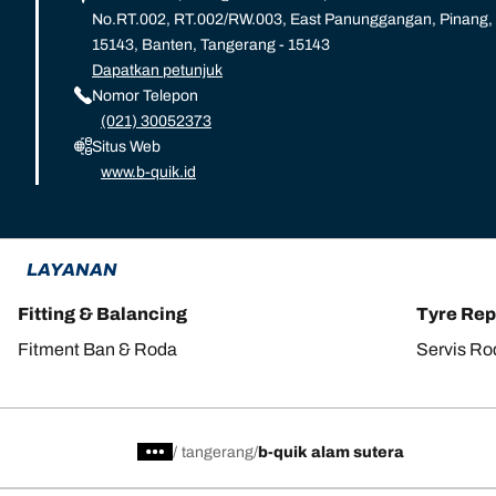
No.RT.002, RT.002/RW.003, East Panunggangan, Pinang,
15143, Banten, Tangerang - 15143
Dapatkan petunjuk
Nomor Telepon
(021) 30052373
Situs Web
www.b-quik.id
LAYANAN
Fitting & Balancing
Tyre Rep
Fitment Ban & Roda
Servis Ro
/
tangerang
b-quik alam sutera