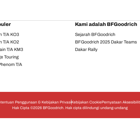
uler
Kami adalah BFGoodrich
in T/A KO3
Sejarah BFGoodrich
in T/A KO2
BFGoodrich 2025 Dakar Teams
ain T/A KM3
Dakar Rally
e Touring
Phenom T/A
tentuan Penggunaan & Kebijakan Privasi
Kebijakan Cookie
Pernyataan Aksesibili
Hak Cipta ©2026 BFGoodrich. Hak cipta dilindungi undang-undang