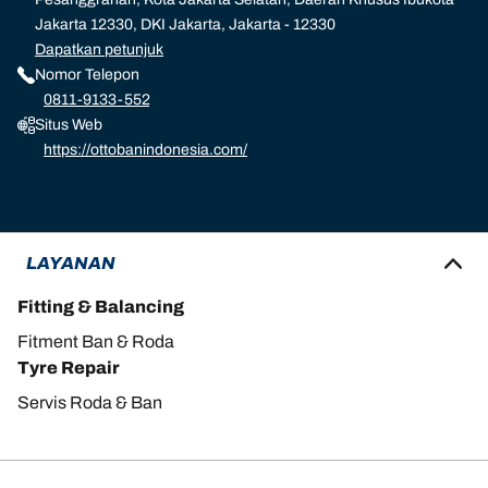
Jakarta 12330, DKI Jakarta, Jakarta - 12330
Dapatkan petunjuk
Nomor Telepon
0811-9133-552
Situs Web
https://ottobanindonesia.com/
LAYANAN
Fitting & Balancing
Fitment Ban & Roda
Tyre Repair
Servis Roda & Ban