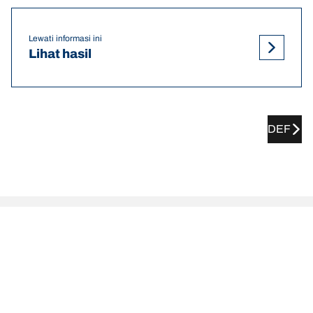
Lewati informasi ini
Lihat hasil
DEF
ZNA Rich rekomendasi tekanan
ban dan ukuran
Tekanan & ukuran ban