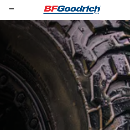
Go to page content
Go to page navigation