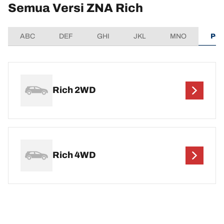
Semua Versi ZNA Rich
ABC
DEF
GHI
JKL
MNO
PQ
Rich 2WD
Rich 4WD