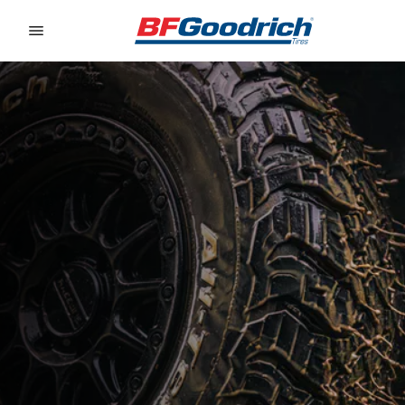
Go to page content
Go to page navigation