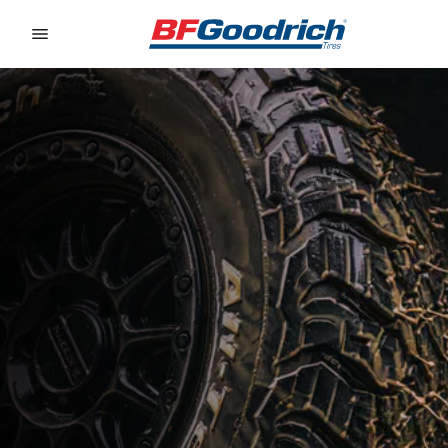
Go to page content
Go to page navigation