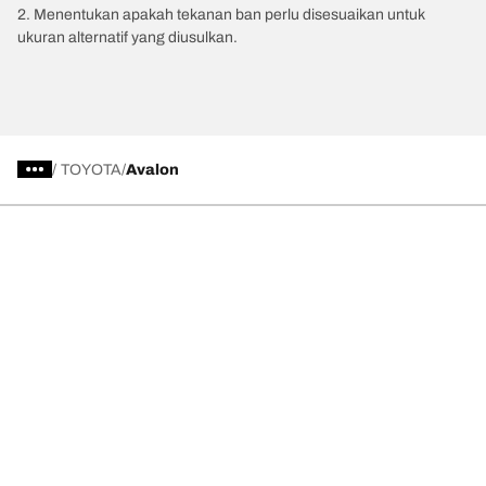
2. Menentukan apakah tekanan ban perlu disesuaikan untuk
ukuran alternatif yang diusulkan.
/
TOYOTA
Avalon
Kategori Ban
Produk populer
Kami adalah BFGoodrich