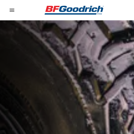
Go to page content
Go to page navigation