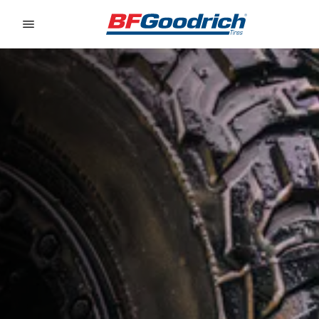
Go to page content
Go to page navigation