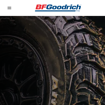
Go to page content
Go to page navigation