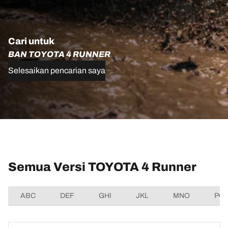
Cari untuk
BAN TOYOTA 4 RUNNER
Selesaikan pencarian saya
Semua Versi TOYOTA 4 Runner
ABC
DEF
GHI
JKL
MNO
PQ