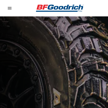
Go to page content
Go to page navigation