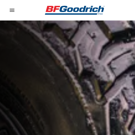
Go to page content
Go to page navigation