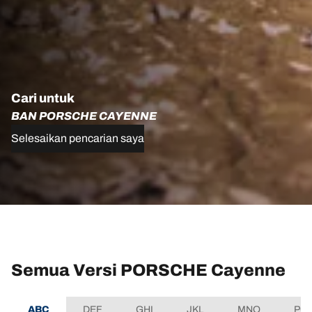
Cari untuk
BAN PORSCHE CAYENNE
Selesaikan pencarian saya
Semua Versi PORSCHE Cayenne
ABC
DEF
GHI
JKL
MNO
PQ