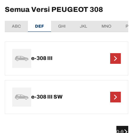
Semua Versi PEUGEOT 308
ABC
DEF
GHI
JKL
MNO
PQ
e-308 III
e-308 III SW
0-9