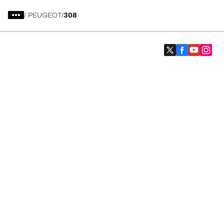
/
PEUGEOT
308
Kategori Ban
Produk populer
Kami adalah BFGoodrich
Kami adalah BFGoodrich
Ketentuan Penggunaan & Kebijakan Privasi
Kebijakan Cookie