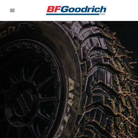
Go to page content
Go to page navigation