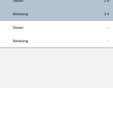
Depan
2.8
Belakang
3.4
Depan
-
Belakang
-