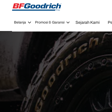
Go to page content
Go to page navigation
Sejarah Kami
Pe
Belanja
Promosi & Garansi