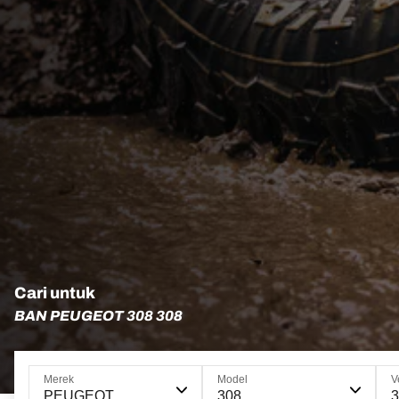
Cari untuk
BAN PEUGEOT 308 308
Merek
Model
V
PEUGEOT
308