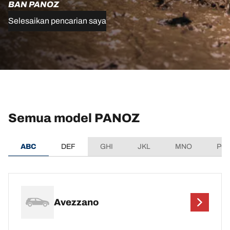
BAN PANOZ
Selesaikan pencarian saya
Semua model PANOZ
ABC
DEF
GHI
JKL
MNO
PQ
Avezzano