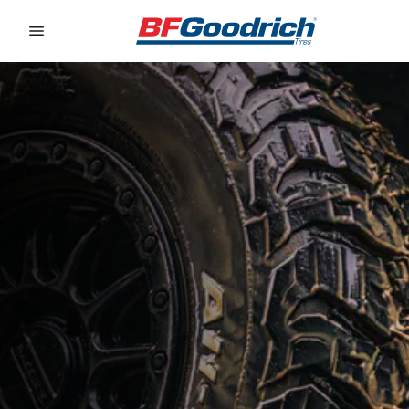
Go to page content
Go to page navigation