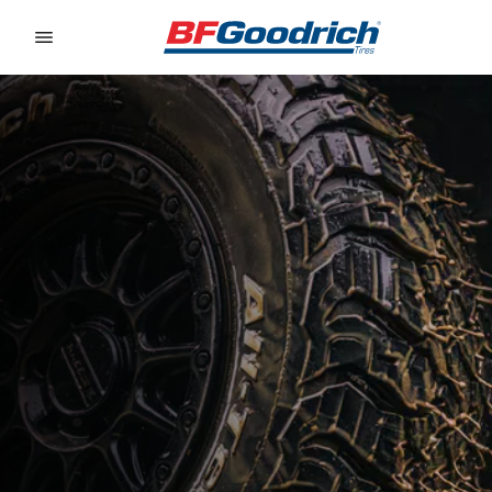
Go to page content
Go to page navigation