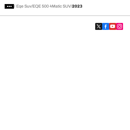
/
Eqe Suv
EQE 500 4Matic SUV
2023
Kategori Ban
Produk populer
Kami adalah BFGoodrich
Kami adalah BFGoodrich
Ketentuan Penggunaan & Kebijakan Privasi
Kebijakan Cookie