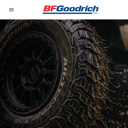
Go to page content
Go to page navigation