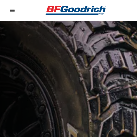
Go to page content
Go to page navigation