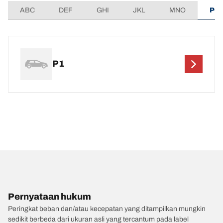
ABC
DEF
GHI
JKL
MNO
PQ
P1
Pernyataan hukum
Peringkat beban dan/atau kecepatan yang ditampilkan mungkin
sedikit berbeda dari ukuran asli yang tercantum pada label