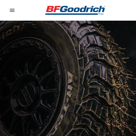
Go to page content
Go to page navigation