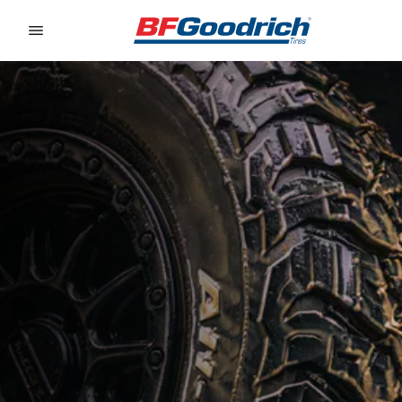
Go to page content
Go to page navigation