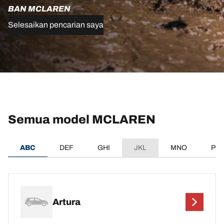
BAN MCLAREN
Selesaikan pencarian saya
Semua model MCLAREN
ABC
DEF
GHI
JKL
MNO
PQ
Artura