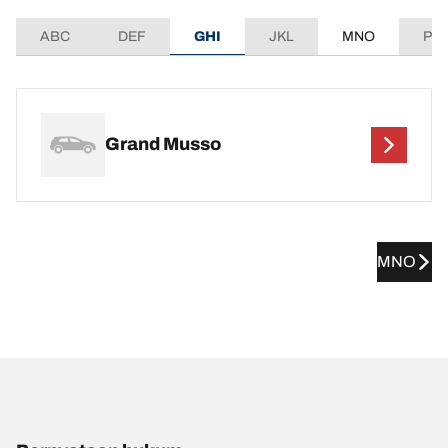
ABC
DEF
GHI
JKL
MNO
PQ
Grand Musso
MNO