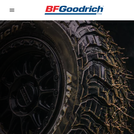
Go to page content
Go to page navigation