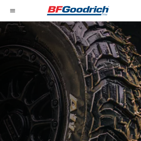
Go to page content
Go to page navigation