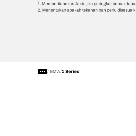
1. Memberitahukan Anda jika peringkat beban dan/
2. Menentukan apakah tekanan ban perlu disesuaikan
/
BMW
1 Series
Kategori Ban
Produk pop
Telusuri Semua Ban
Ban All-Terra
Temukan Ban berdasarkan Musim, Kategori,
Ban All-Terra
atau Seri
Ban Mud-Terr