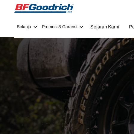
Go to page content
Go to page navigation
Sejarah Kami
Pe
Belanja
Promosi & Garansi