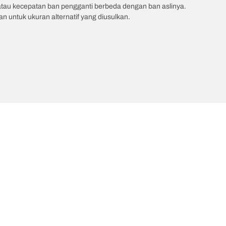
atau kecepatan ban pengganti berbeda dengan ban aslinya.
 untuk ukuran alternatif yang diusulkan.
uler
Kami adalah BFGoodrich
Konfigurasi Anda
in T/A KO3
Sejarah BFGoodrich
in T/A KO2
BFGoodrich 2025 Dakar Teams
ain T/A KM3
Dakar Rally