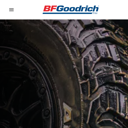
Go to page content
Go to page navigation