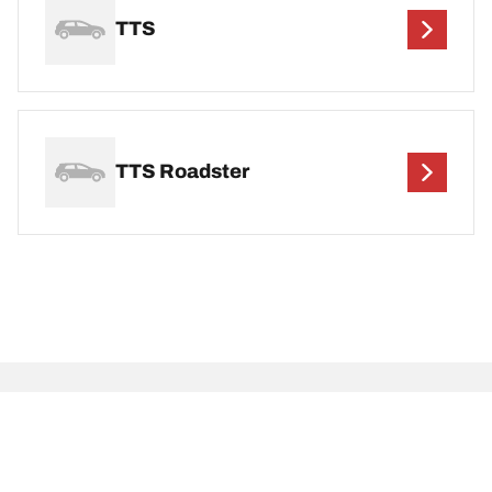
TTS
TTS Roadster
Pernyataan hukum
Peringkat beban dan/atau kecepatan yang ditampilkan mungkin