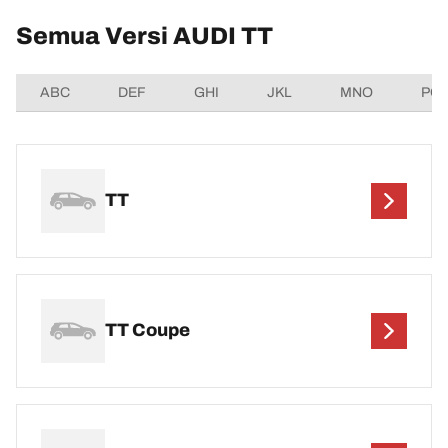
Semua Versi AUDI TT
ABC
DEF
GHI
JKL
MNO
PQ
TT
TT Coupe