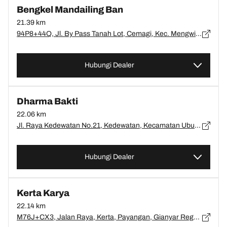
Bengkel Mandailing Ban
21.39 km
94P8+44Q, Jl. By Pass Tanah Lot, Cemagi, Kec. Mengwi, Kabupaten Tabanan, Bali 82121, Bali, Kab. Tabanan - 82121
Hubungi Dealer
Dharma Bakti
22.06 km
Jl. Raya Kedewatan No.21, Kedewatan, Kecamatan Ubud, Kabupaten Gianyar, Bali 80571, Indonesia, Bali, Gianyar - 80571
Hubungi Dealer
Kerta Karya
22.14 km
M76J+CX3, Jalan Raya, Kerta, Payangan, Gianyar Regency, Bali 80572, Bali, Gianyar - 80572