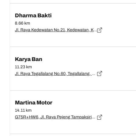
Dharma Bakti
8.66 km
Jl. Raya Kedewatan No.21, Kedewatan, Kecamatan Ubud, Kabupaten Gianyar, Bali 80571, Indonesia, Bali, Gianyar - 80571
Karya Ban
11.23 km
Jl. Raya Tegallalang No.60, Tegallalang, Kec. Tegallalang, Kabupaten Gianyar, Bali 80561, Bali, Kab. Gianyar - 80561
Martina Motor
14.11 km
G75R+HW6, Jl. Raya Pejeng Tampaksiring, Pejeng Kaja, Kec. Tampaksiring, Kabupaten Gianyar, Bali 80552, Bali, Gianyar - 80552