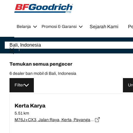
Go to page content
Go to page navigation
Sejarah Kami
Pe
Belanja
Promosi & Garansi
Temukan semua pengecer
6 dealer ban mobil di Bali, Indonesia
Filter
Ur
Kerta Karya
5.51 km
M76J+CX3, Jalan Raya, Kerta, Payangan, Gianyar Regency, Bali 80572, Bali, Gianyar - 80572