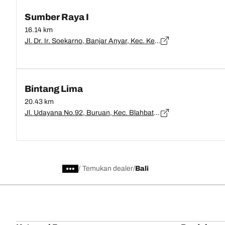
Sumber Raya I
16.14 km
Jl. Dr. Ir. Soekarno, Banjar Anyar, Kec. Kediri, Kabupaten Tabanan, Bali 82121, Bali, Tabanan - 82161
Bintang Lima
20.43 km
Jl. Udayana No.92, Buruan, Kec. Blahbatuh, Kabupaten Gianyar, Bali 80581, Bali, Gianyar - 80581
/
Temukan dealer
Bali