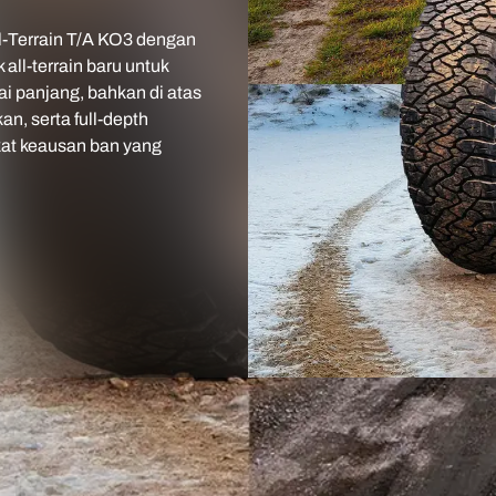
Terrain T/A KO3 dengan
all-terrain baru untuk
i panjang, bahkan di atas
an, serta full-depth
kat keausan ban yang