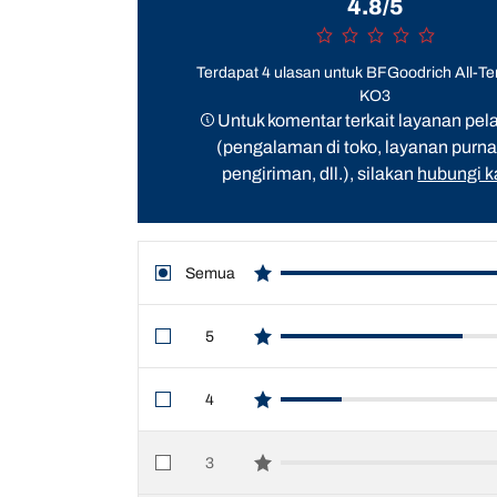
4.8/5
Terdapat 4 ulasan untuk BFGoodrich All-Ter
KO3
Untuk komentar terkait layanan pe
(pengalaman di toko, layanan purna 
pengiriman, dll.), silakan
hubungi 
Semua
star reviews
5
star reviews
4
star reviews
3
star reviews