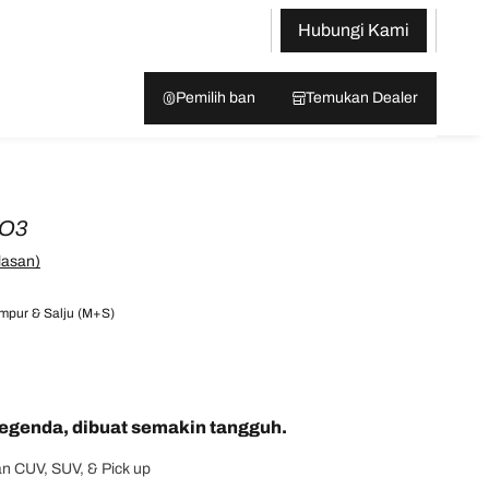
Hubungi Kami
Pemilih ban
Temukan Dealer
KO3
lasan)
mpur & Salju (M+S)
egenda, dibuat semakin tangguh.
n CUV, SUV, & Pick up