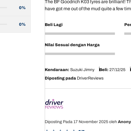
The BF Goodrich K03 tyres are brilliant! 
0%
have got me out of the mud quite a few tim
0%
Beli Lagi
Pe
5
4
Nilai Sesuai dengan Harga
4
Kendaraan:
Suzuki Jimny
Beli:
27/12/25
Diposting pada
DriverReviews
Diposting Pada 17 November 2025
oleh
Anon