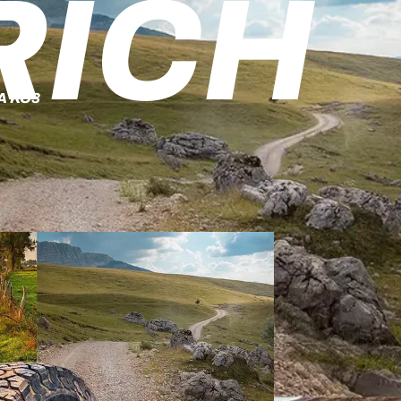
RICH
A KO3