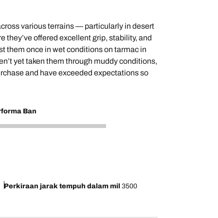
oss various terrains — particularly in desert
 they’ve offered excellent grip, stability, and
est them once in wet conditions on tarmac in
ven’t yet taken them through muddy conditions,
 purchase and have exceeded expectations so
rforma Ban
Perkiraan jarak tempuh dalam mil
3500