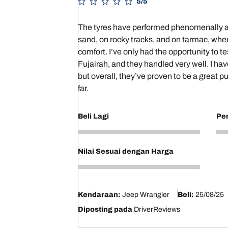
5/5
The tyres have performed phenomenally acr
sand, on rocky tracks, and on tarmac, where
comfort. I’ve only had the opportunity to t
Fujairah, and they handled very well. I ha
but overall, they’ve proven to be a great
far.
Beli Lagi
Pe
5
5
Nilai Sesuai dengan Harga
5
Kendaraan:
Jeep Wrangler
Beli:
25/08/25
Diposting pada
DriverReviews