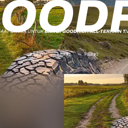
OOD
AAT UTAMA UNTUK
BAN BFGOODRICH ALL-TERRAIN T/
Fitur #1
Fitur #2
Fitur #3