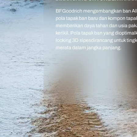
BFGoodrich mengembangkan ban All-
pola tapak ban baru dan kompon tapak 
memberikan daya tahan dan usia paka
kerikil. Pola tapak ban yang dioptimalk
locking 3D sipesdirancang untuk ting
merata dalam jangka panjang.