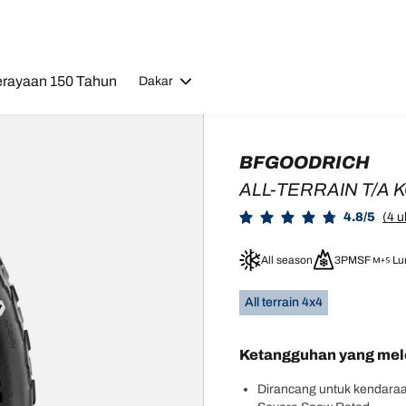
rayaan 150 Tahun
Dakar
BFGOODRICH
ALL-TERRAIN T/A 
4.8/5
(4 u
All season
3PMSF
Lu
All terrain 4x4
Ketangguhan yang mel
Dirancang untuk kendaraa