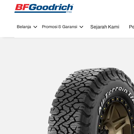
Go to page content
Go to page navigation
Sejarah Kami
Pe
Belanja
Promosi & Garansi