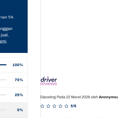
rain T/A
langgan
jual,
kami
.
100%
75%
25%
Diposting Pada 22 Maret 2026
oleh
Anonymo
5/5
0%