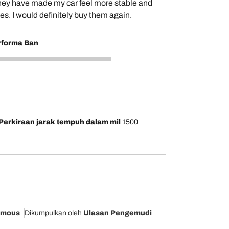
They have made my car feel more stable and
es. I would definitely buy them again.
rforma Ban
Perkiraan jarak tempuh dalam mil
1500
ymous
Dikumpulkan oleh
Ulasan Pengemudi