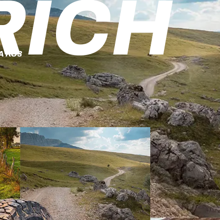
RICH
A KO3