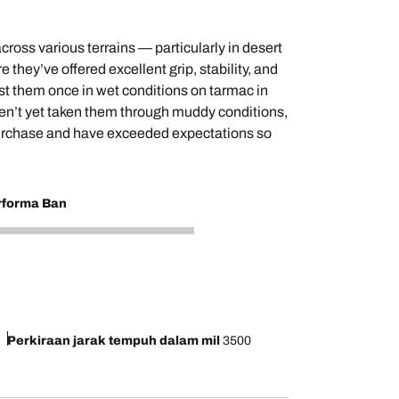
oss various terrains — particularly in desert
 they’ve offered excellent grip, stability, and
est them once in wet conditions on tarmac in
ven’t yet taken them through muddy conditions,
 purchase and have exceeded expectations so
rforma Ban
Perkiraan jarak tempuh dalam mil
3500