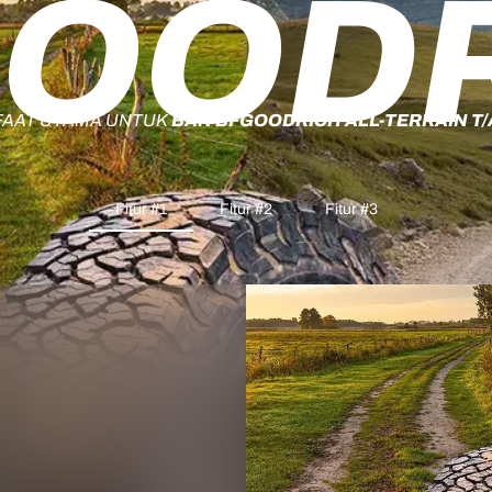
OOD
AAT UTAMA UNTUK
BAN BFGOODRICH ALL-TERRAIN T/
Fitur #1
Fitur #2
Fitur #3