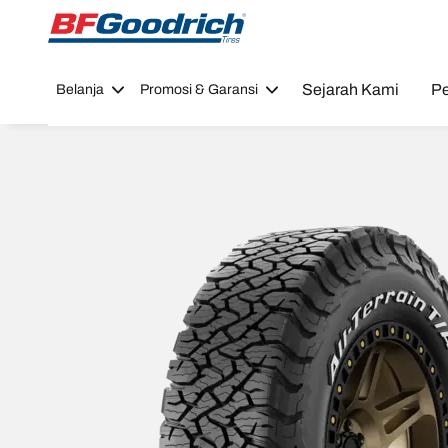
Go to page content
Go to page navigation
Sejarah Kami
Pe
Belanja
Promosi & Garansi