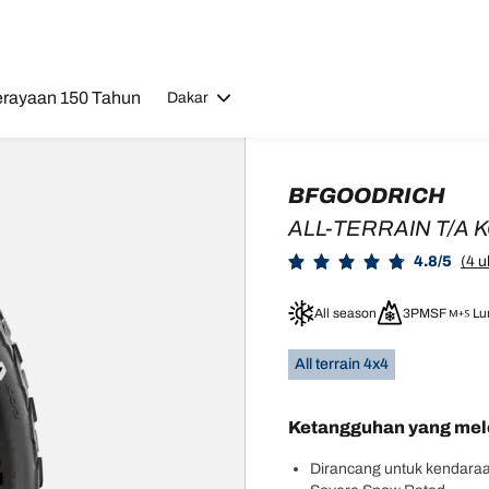
rayaan 150 Tahun
Dakar
BFGOODRICH
ALL-TERRAIN T/A 
4.8/5
(4 u
All season
3PMSF
Lu
All terrain 4x4
Ketangguhan yang mel
Dirancang untuk kendaraa