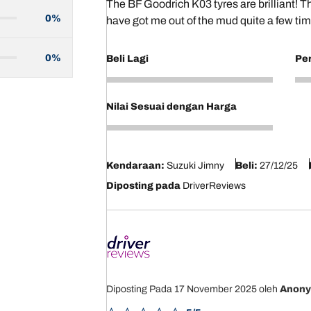
The BF Goodrich K03 tyres are brilliant! 
0%
have got me out of the mud quite a few tim
0%
Beli Lagi
Pe
5
4
Nilai Sesuai dengan Harga
4
Kendaraan:
Suzuki Jimny
Beli:
27/12/25
Diposting pada
DriverReviews
Diposting Pada 17 November 2025
oleh
Anon