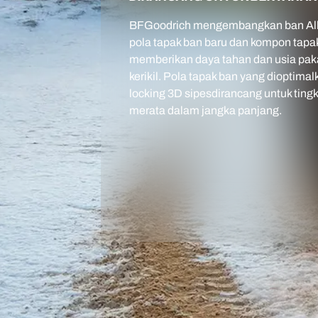
BFGoodrich mengembangkan ban All-
pola tapak ban baru dan kompon tapak 
memberikan daya tahan dan usia paka
kerikil. Pola tapak ban yang dioptimalk
locking 3D sipesdirancang untuk ting
merata dalam jangka panjang.