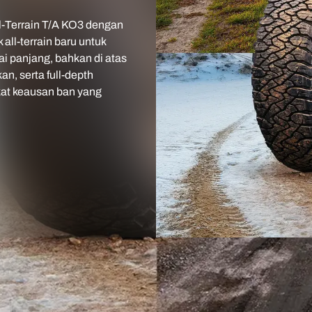
Terrain T/A KO3 dengan
all-terrain baru untuk
i panjang, bahkan di atas
an, serta full-depth
kat keausan ban yang