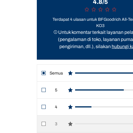
4.8/5
Terdapat 4 ulasan untuk BFGoodrich All-Ter
KO3
Untuk komentar terkait layanan pe
(pengalaman di toko, layanan purna 
pengiriman, dll.), silakan
hubungi 
Semua
star reviews
5
star reviews
4
star reviews
3
star reviews