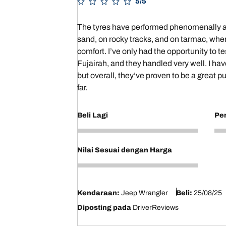
5/5
The tyres have performed phenomenally acr
sand, on rocky tracks, and on tarmac, where
comfort. I’ve only had the opportunity to t
Fujairah, and they handled very well. I ha
but overall, they’ve proven to be a great
far.
Beli Lagi
Pe
5
5
Nilai Sesuai dengan Harga
5
Kendaraan:
Jeep Wrangler
Beli:
25/08/25
Diposting pada
DriverReviews