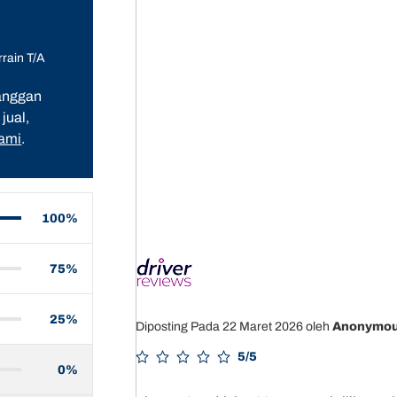
rain T/A
langgan
jual,
kami
.
100%
75%
25%
Diposting Pada 22 Maret 2026
oleh
Anonymo
5/5
0%