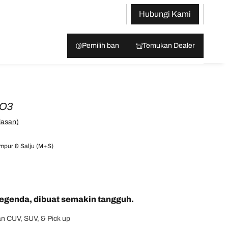
Hubungi Kami
Pemilih ban
Temukan Dealer
KO3
lasan)
mpur & Salju (M+S)
egenda, dibuat semakin tangguh.
n CUV, SUV, & Pick up