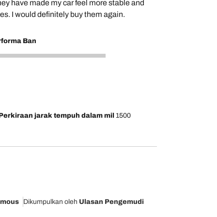
They have made my car feel more stable and
es. I would definitely buy them again.
rforma Ban
Perkiraan jarak tempuh dalam mil
1500
ymous
Dikumpulkan oleh
Ulasan Pengemudi