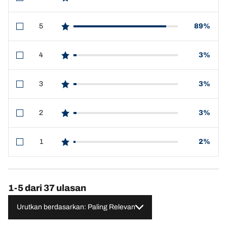
star reviews
5
89%
star reviews
4
3%
star reviews
3
3%
star reviews
2
3%
star reviews
1
2%
star reviews
1-5 dari 37 ulasan
Urutkan berdasarkan: Paling Relevan