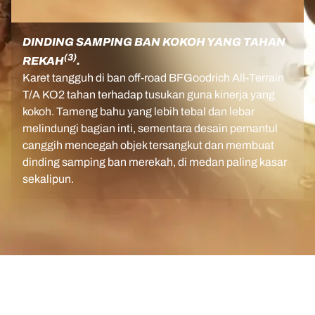
DINDING SAMPING BAN KOKOH YANG TAHAN
(3)
REKAH
.
Karet tangguh di ban off-road BFGoodrich All-Terrain
T/A KO2 tahan terhadap tusukan guna kinerja yang
kokoh. Tameng bahu yang lebih tebal dan lebar
melindungi bagian inti, sementara desain pemantul
canggih mencegah objek tersangkut dan membuat
dinding samping ban merekah, di medan paling kasar
sekalipun.