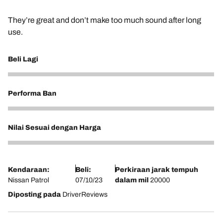
They’re great and don’t make too much sound after long
use.
Beli Lagi
5
Performa Ban
5
Nilai Sesuai dengan Harga
5
Kendaraan:
Beli:
Perkiraan jarak tempuh
Nissan Patrol
07/10/23
dalam mil
20000
Diposting pada
DriverReviews