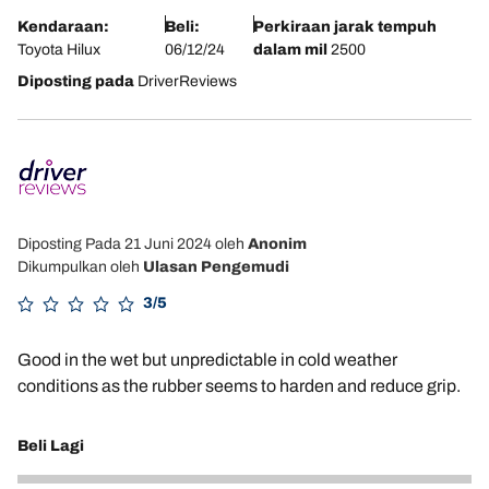
Kendaraan:
Beli:
Perkiraan jarak tempuh
Toyota Hilux
06/12/24
dalam mil
2500
Diposting pada
DriverReviews
Diposting Pada 21 Juni 2024
oleh
Anonim
Dikumpulkan oleh
Ulasan Pengemudi
3/5
Good in the wet but unpredictable in cold weather
conditions as the rubber seems to harden and reduce grip.
Beli Lagi
2