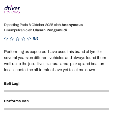
Diposting Pada 8 Oktober 2025
oleh
Anonymous
Dikumpulkan oleh
Ulasan Pengemudi
5/5
Performing as expected, have used this brand of tyre for
several years on different vehicles and always found them
well up to the job. I live in a rural area, pick up and beat on
local shoots, the all terrains have yet to let me down.
Beli Lagi
5
Performa Ban
5