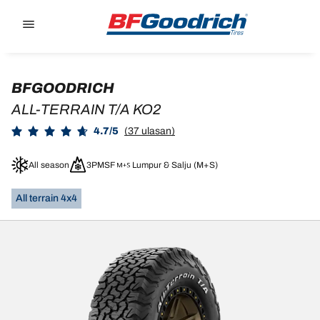
Go to page content
Go to page navigation
BFGOODRICH
ALL-TERRAIN T/A KO2
4.7/5
(37 ulasan)
All season
3PMSF
Lumpur & Salju (M+S)
All terrain 4x4