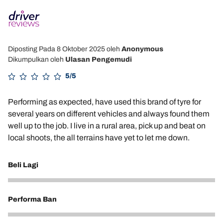
Diposting Pada 8 Oktober 2025
oleh
Anonymous
Dikumpulkan oleh
Ulasan Pengemudi
5/5
Performing as expected, have used this brand of tyre for
several years on different vehicles and always found them
well up to the job. I live in a rural area, pick up and beat on
local shoots, the all terrains have yet to let me down.
Beli Lagi
5
Performa Ban
5