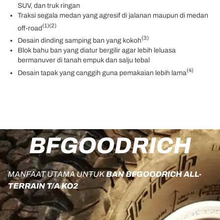
SUV, dan truk ringan
Traksi segala medan yang agresif di jalanan maupun di medan
(1)
(2)
off-road
(3)
Desain dinding samping ban yang kokoh
Blok bahu ban yang diatur bergilir agar lebih leluasa
bermanuver di tanah empuk dan salju tebal
(4)
Desain tapak yang canggih guna pemakaian lebih lama
BFGOODRICH
MANFAAT UTAMA UNTUK
BAN BFGOODRICH ALL-
TERRAIN T/A KO2