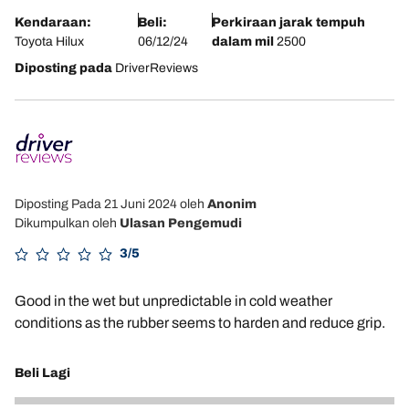
Kendaraan:
Beli:
Perkiraan jarak tempuh
Toyota Hilux
06/12/24
dalam mil
2500
Diposting pada
DriverReviews
Diposting Pada 21 Juni 2024
oleh
Anonim
Dikumpulkan oleh
Ulasan Pengemudi
3/5
Good in the wet but unpredictable in cold weather
conditions as the rubber seems to harden and reduce grip.
Beli Lagi
2