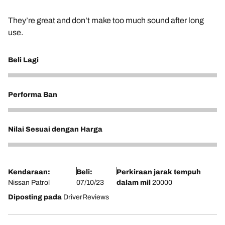
They’re great and don’t make too much sound after long
use.
Beli Lagi
5
Performa Ban
5
Nilai Sesuai dengan Harga
5
Kendaraan:
Beli:
Perkiraan jarak tempuh
Nissan Patrol
07/10/23
dalam mil
20000
Diposting pada
DriverReviews