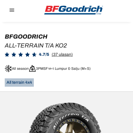
Go to page content
Go to page navigation
BFGOODRICH
ALL-TERRAIN T/A KO2
4.7/5
(37 ulasan)
All season
3PMSF
Lumpur & Salju (M+S)
All terrain 4x4