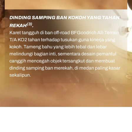
DINDING SAMPING BAN KOKOH YANG TAHAN
(3)
REKAH
.
Karet tangguh di ban off-road BFGoodrich All-Terrain
T/A KO2 tahan terhadap tusukan guna kinerja yang
kokoh. Tameng bahu yang lebih tebal dan lebar
melindungi bagian inti, sementara desain pemantul
canggih mencegah objek tersangkut dan membuat
dinding samping ban merekah, di medan paling kasar
sekalipun.