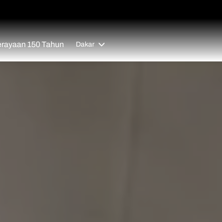
rayaan 150 Tahun
Dakar