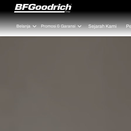
Go to page content
Go to page navigation
Sejarah Kami
Pe
Belanja
Promosi & Garansi